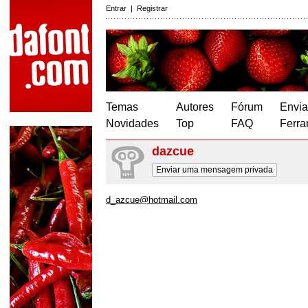
Entrar
|
Registrar
Temas
Autores
Fórum
Envia
Novidades
Top
FAQ
Ferra
dazcue
Enviar uma mensagem privada
d_azcue@hotmail.com