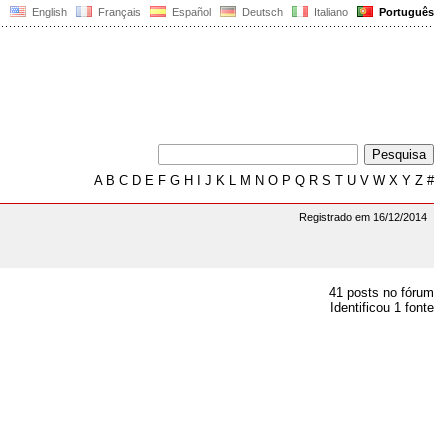
English
Français
Español
Deutsch
Italiano
Português
A
B
C
D
E
F
G
H
I
J
K
L
M
N
O
P
Q
R
S
T
U
V
W
X
Y
Z
#
Registrado em 16/12/2014
41 posts no fórum
Identificou 1 fonte