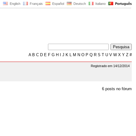
English
Français
Español
Deutsch
Italiano
Português
A
B
C
D
E
F
G
H
I
J
K
L
M
N
O
P
Q
R
S
T
U
V
W
X
Y
Z
#
Registrado em 14/12/2014
6 posts no fórum