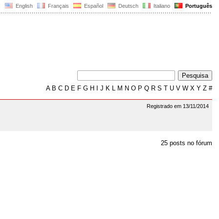
English
Français
Español
Deutsch
Italiano
Português
A
B
C
D
E
F
G
H
I
J
K
L
M
N
O
P
Q
R
S
T
U
V
W
X
Y
Z
#
Registrado em 13/11/2014
25 posts no fórum