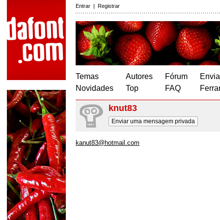
Entrar
|
Registrar
Temas
Autores
Fórum
Envia
Novidades
Top
FAQ
Ferra
knut83
Enviar uma mensagem privada
kanut83@hotmail.com