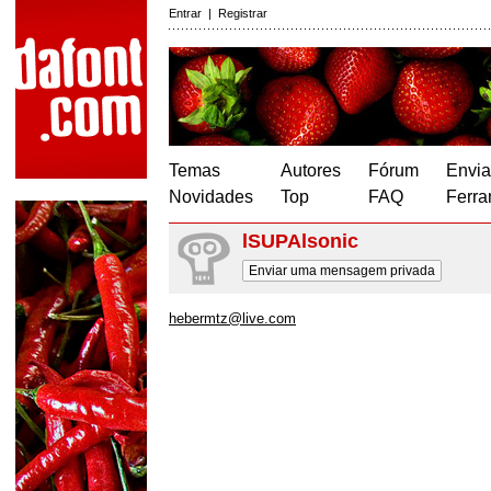
Entrar
|
Registrar
Temas
Autores
Fórum
Envia
Novidades
Top
FAQ
Ferra
lSUPAlsonic
Enviar uma mensagem privada
hebermtz@live.com