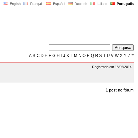
English
Français
Español
Deutsch
Italiano
Português
A
B
C
D
E
F
G
H
I
J
K
L
M
N
O
P
Q
R
S
T
U
V
W
X
Y
Z
#
Registrado em 18/06/2014
1 post no fórum