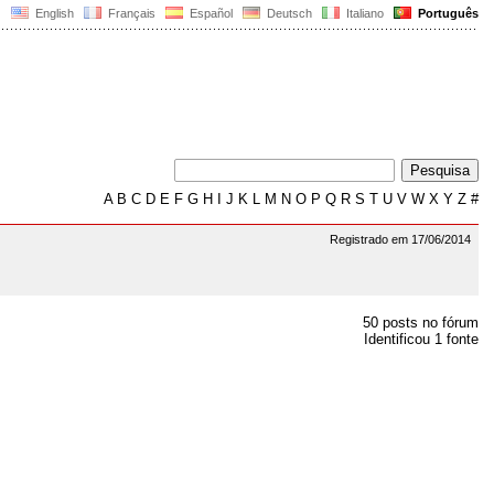
English
Français
Español
Deutsch
Italiano
Português
A
B
C
D
E
F
G
H
I
J
K
L
M
N
O
P
Q
R
S
T
U
V
W
X
Y
Z
#
Registrado em 17/06/2014
50 posts no fórum
Identificou 1 fonte