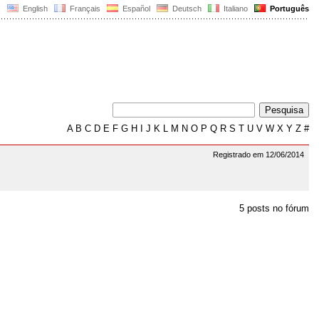
English
Français
Español
Deutsch
Italiano
Português
A
B
C
D
E
F
G
H
I
J
K
L
M
N
O
P
Q
R
S
T
U
V
W
X
Y
Z
#
Registrado em 12/06/2014
5 posts no fórum