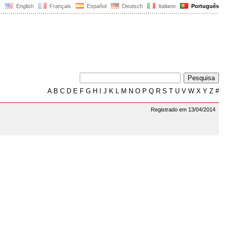
English
Français
Español
Deutsch
Italiano
Português
A
B
C
D
E
F
G
H
I
J
K
L
M
N
O
P
Q
R
S
T
U
V
W
X
Y
Z
#
Registrado em 13/04/2014