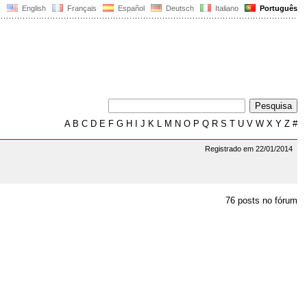
English
Français
Español
Deutsch
Italiano
Português
A
B
C
D
E
F
G
H
I
J
K
L
M
N
O
P
Q
R
S
T
U
V
W
X
Y
Z
#
Registrado em 22/01/2014
76 posts no fórum