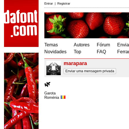
Entrar
|
Registrar
Temas
Autores
Fórum
Envia
Novidades
Top
FAQ
Ferra
marapara
Enviar uma mensagem privada
🌿
Garota
Roménia