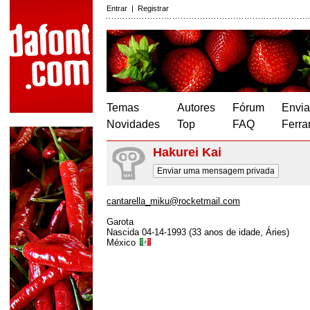
Entrar
|
Registrar
Temas
Autores
Fórum
Envia
Novidades
Top
FAQ
Ferra
Hakurei Kai
Enviar uma mensagem privada
cantarella_miku@rocketmail.com
Garota
Nascida 04-14-1993 (33 anos de idade, Áries)
México