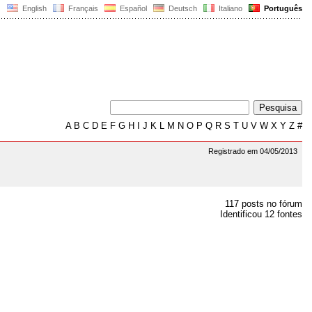
English
Français
Español
Deutsch
Italiano
Português
A
B
C
D
E
F
G
H
I
J
K
L
M
N
O
P
Q
R
S
T
U
V
W
X
Y
Z
#
Registrado em 04/05/2013
117 posts no fórum
Identificou 12 fontes