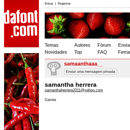
Entrar
|
Registrar
Temas
Autores
Fórum
Envia
Novidades
Top
FAQ
Ferra
samaanthaaa__
Enviar uma mensagem privada
samantha herrera
samanthaherrera2011@yahoo.com
Garota