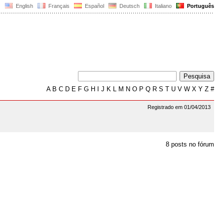
English
Français
Español
Deutsch
Italiano
Português
A
B
C
D
E
F
G
H
I
J
K
L
M
N
O
P
Q
R
S
T
U
V
W
X
Y
Z
#
Registrado em 01/04/2013
8 posts no fórum