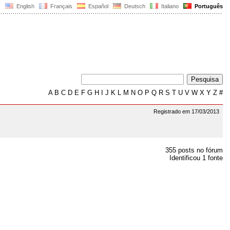
English
Français
Español
Deutsch
Italiano
Português
A
B
C
D
E
F
G
H
I
J
K
L
M
N
O
P
Q
R
S
T
U
V
W
X
Y
Z
#
Registrado em 17/03/2013
355 posts no fórum
Identificou 1 fonte