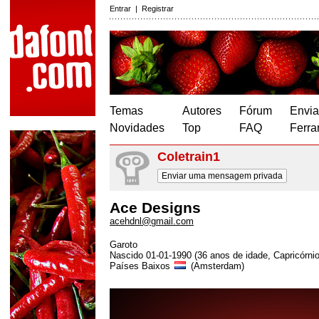
Entrar
|
Registrar
Temas
Autores
Fórum
Envia
Novidades
Top
FAQ
Ferra
Coletrain1
Enviar uma mensagem privada
Ace Designs
acehdnl@gmail.com
Garoto
Nascido 01-01-1990 (36 anos de idade, Capricórnio
Países Baixos
(Amsterdam)