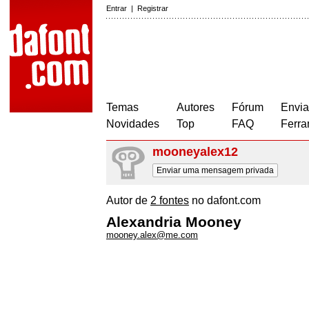
Entrar
|
Registrar
Temas
Autores
Fórum
Envia
Novidades
Top
FAQ
Ferra
mooneyalex12
Enviar uma mensagem privada
Autor de
2 fontes
no dafont.com
Alexandria Mooney
mooney.alex@me.com