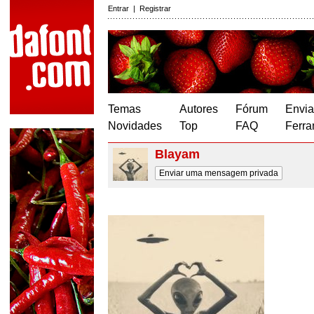
Entrar
|
Registrar
Temas
Autores
Fórum
Envia
Novidades
Top
FAQ
Ferra
Blayam
Enviar uma mensagem privada