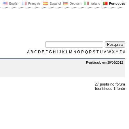
English
Français
Español
Deutsch
Italiano
Português
A
B
C
D
E
F
G
H
I
J
K
L
M
N
O
P
Q
R
S
T
U
V
W
X
Y
Z
#
Registrado em 29/06/2012
27 posts no fórum
Identificou 1 fonte