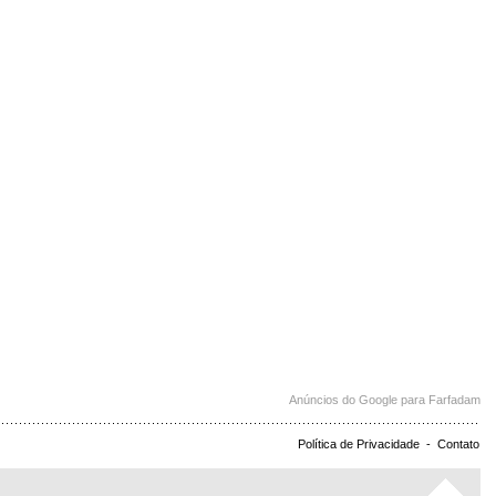
Anúncios do Google para Farfadam
Política de Privacidade
-
Contato