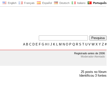
English
Français
Español
Deutsch
Italiano
Português
A
B
C
D
E
F
G
H
I
J
K
L
M
N
O
P
Q
R
S
T
U
V
W
X
Y
Z
#
Registrado antes de 2006
Moderador Atentado
25 posts no fórum
Identificou 3 fontes