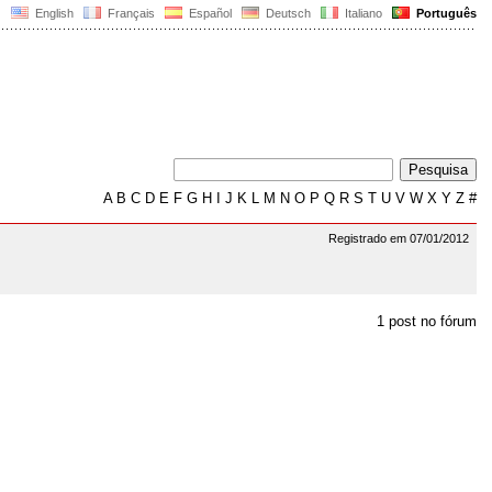
English
Français
Español
Deutsch
Italiano
Português
A
B
C
D
E
F
G
H
I
J
K
L
M
N
O
P
Q
R
S
T
U
V
W
X
Y
Z
#
Registrado em 07/01/2012
1 post no fórum