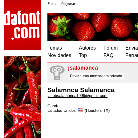
Entrar
|
Registrar
Temas
Autores
Fórum
Envia
Novidades
Top
FAQ
Ferra
jsalamanca
Enviar uma mensagem privada
Salamnca Salamanca
jacobsalamanca1996@gmail.com
Garoto
Estados Unidos
(Houston, TX)