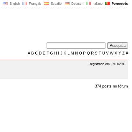
English
Français
Español
Deutsch
Italiano
Português
A
B
C
D
E
F
G
H
I
J
K
L
M
N
O
P
Q
R
S
T
U
V
W
X
Y
Z
#
Registrado em 27/11/2011
374 posts no fórum