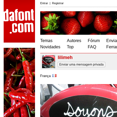
Entrar
|
Registrar
Temas
Autores
Fórum
Envia
Novidades
Top
FAQ
Ferra
lilimeh
Enviar uma mensagem privada
França