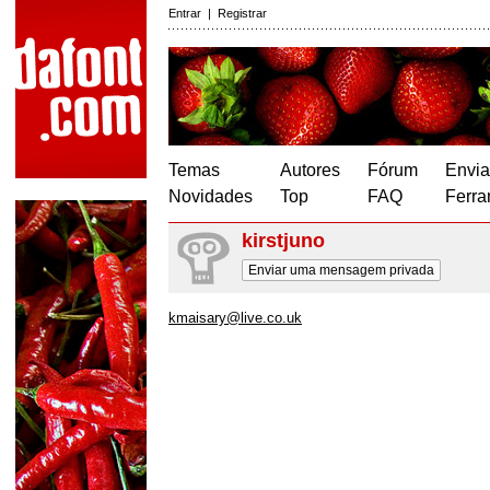
Entrar
|
Registrar
Temas
Autores
Fórum
Envia
Novidades
Top
FAQ
Ferra
kirstjuno
Enviar uma mensagem privada
kmaisary@live.co.uk