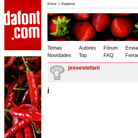
Entrar
|
Registrar
Temas
Autores
Fórum
Envia
Novidades
Top
FAQ
Ferra
jessestefani
j