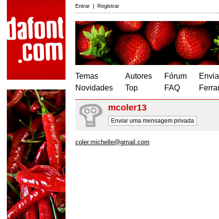
Entrar
|
Registrar
Temas
Autores
Fórum
Envia
Novidades
Top
FAQ
Ferra
mcoler13
Enviar uma mensagem privada
coler.michelle@gmail.com