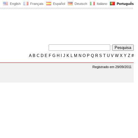
English
Français
Español
Deutsch
Italiano
Português
A
B
C
D
E
F
G
H
I
J
K
L
M
N
O
P
Q
R
S
T
U
V
W
X
Y
Z
#
Registrado em 29/09/2011