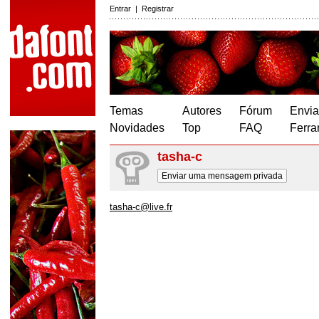
Entrar
|
Registrar
Temas
Autores
Fórum
Envia
Novidades
Top
FAQ
Ferra
tasha-c
Enviar uma mensagem privada
tasha-c@live.fr