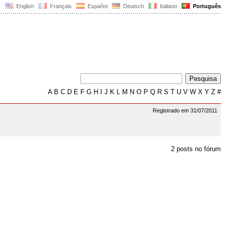
English
Français
Español
Deutsch
Italiano
Português
A
B
C
D
E
F
G
H
I
J
K
L
M
N
O
P
Q
R
S
T
U
V
W
X
Y
Z
#
Registrado em 31/07/2011
2 posts no fórum