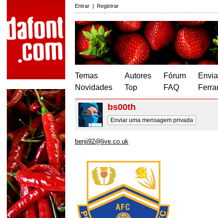
Entrar
|
Registrar
Temas
Autores
Fórum
Envia
Novidades
Top
FAQ
Ferra
bs00th
Enviar uma mensagem privada
benji92@live.co.uk