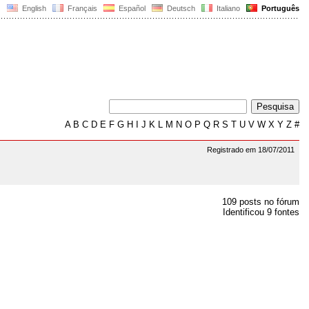
English
Français
Español
Deutsch
Italiano
Português
A
B
C
D
E
F
G
H
I
J
K
L
M
N
O
P
Q
R
S
T
U
V
W
X
Y
Z
#
Registrado em 18/07/2011
109 posts no fórum
Identificou 9 fontes