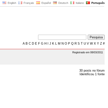
English
Français
Español
Deutsch
Italiano
Português
A
B
C
D
E
F
G
H
I
J
K
L
M
N
O
P
Q
R
S
T
U
V
W
X
Y
Z
#
Registrado em 08/03/2011
30 posts no fórum
Identificou 1 fonte