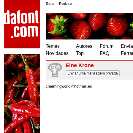
Entrar
|
Registrar
Temas
Autores
Fórum
Envia
Novidades
Top
FAQ
Ferra
Eine Krone
Enviar uma mensagem privada
charmingworld@hotmail.es