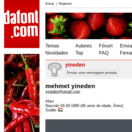
Entrar
|
Registrar
Temas
Autores
Fórum
Envia
Novidades
Top
FAQ
Ferra
yineden
Enviar uma mensagem privada
mehmet yineden
yineden@gmail.com
Alien
Nascido 04-20-1980 (46 anos de idade, Áries)
Sudão