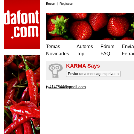
Entrar
|
Registrar
Temas
Autores
Fórum
Envia
Novidades
Top
FAQ
Ferra
KARMA Says
Enviar uma mensagem privada
ty4147844@gmail.com