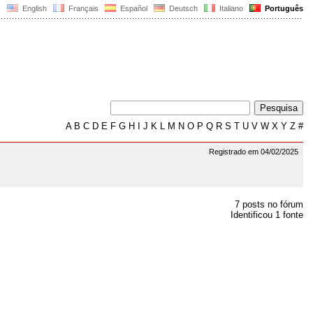
English
Français
Español
Deutsch
Italiano
Português
A
B
C
D
E
F
G
H
I
J
K
L
M
N
O
P
Q
R
S
T
U
V
W
X
Y
Z
#
Registrado em 04/02/2025
7 posts no fórum
Identificou 1 fonte