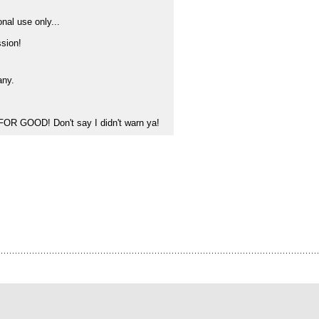
nal use only...
sion!
any.
FOR GOOD! Don't say I didn't warn ya!