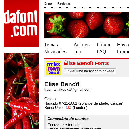
Entrar
|
Registrar
Temas
Autores
Fórum
Envia
Novidades
Top
FAQ
Ferra
Élise Benoît Fonts
Enviar uma mensagem privada
Élise Benoît
kasmarinikoska@gmail.com
Garoto
Nascido 07-11-2001 (25 anos de idade, Câncer)
Reino Unido
(London)
Comentário do usuário
Contact me for help: