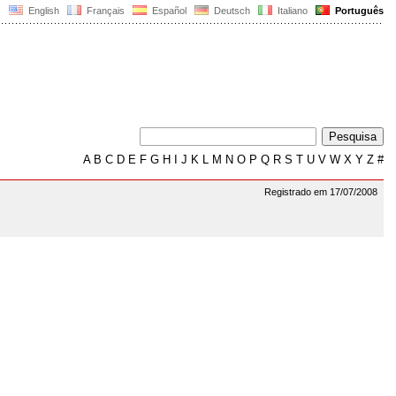
English
Français
Español
Deutsch
Italiano
Português
A
B
C
D
E
F
G
H
I
J
K
L
M
N
O
P
Q
R
S
T
U
V
W
X
Y
Z
#
Registrado em 17/07/2008