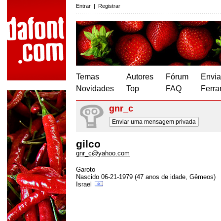
Entrar
|
Registrar
Temas
Autores
Fórum
Envia
Novidades
Top
FAQ
Ferra
gnr_c
Enviar uma mensagem privada
gilco
gnr_c@yahoo.com
Garoto
Nascido 06-21-1979 (47 anos de idade, Gêmeos)
Israel