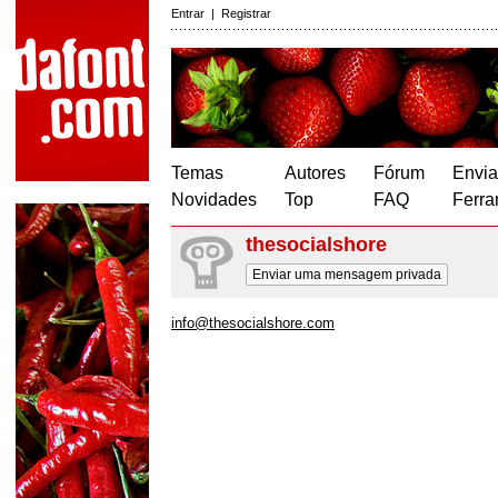
Entrar
|
Registrar
Temas
Autores
Fórum
Envia
Novidades
Top
FAQ
Ferra
thesocialshore
Enviar uma mensagem privada
info@thesocialshore.com