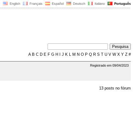
English
Français
Español
Deutsch
Italiano
Português
A
B
C
D
E
F
G
H
I
J
K
L
M
N
O
P
Q
R
S
T
U
V
W
X
Y
Z
#
Registrado em 09/04/2023
13 posts no fórum