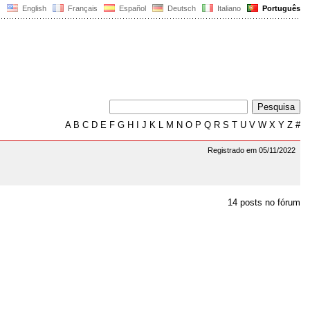
English
Français
Español
Deutsch
Italiano
Português
A
B
C
D
E
F
G
H
I
J
K
L
M
N
O
P
Q
R
S
T
U
V
W
X
Y
Z
#
Registrado em 05/11/2022
14 posts no fórum