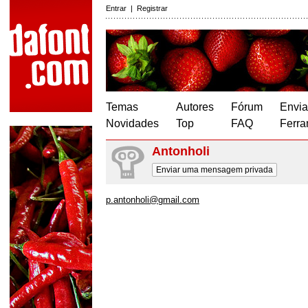
Entrar
|
Registrar
Temas
Autores
Fórum
Envia
Novidades
Top
FAQ
Ferra
Antonholi
Enviar uma mensagem privada
p.antonholi@gmail.com