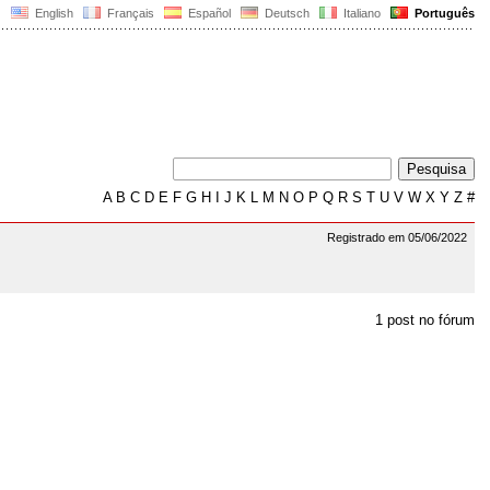
English
Français
Español
Deutsch
Italiano
Português
A
B
C
D
E
F
G
H
I
J
K
L
M
N
O
P
Q
R
S
T
U
V
W
X
Y
Z
#
Registrado em 05/06/2022
1 post no fórum