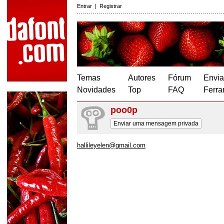
Entrar
|
Registrar
Temas
Autores
Fórum
Envia
Novidades
Top
FAQ
Ferra
poo0p
Enviar uma mensagem privada
hallileyelen@gmail.com