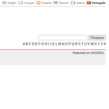
English
Français
Español
Deutsch
Italiano
Português
A
B
C
D
E
F
G
H
I
J
K
L
M
N
O
P
Q
R
S
T
U
V
W
X
Y
Z
#
Registrado em 19/10/2021