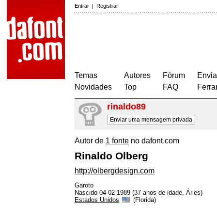
Entrar
|
Registrar
Temas
Autores
Fórum
Envia
Novidades
Top
FAQ
Ferra
rinaldo89
Enviar uma mensagem privada
Autor de
1 fonte
no dafont.com
Rinaldo Olberg
http://olbergdesign.com
Garoto
Nascido 04-02-1989 (37 anos de idade, Áries)
Estados Unidos
(Florida)