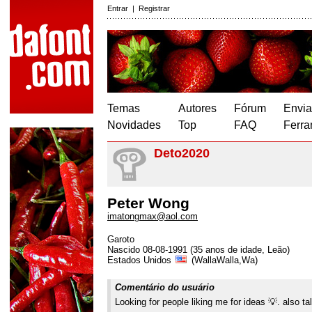
Entrar
|
Registrar
Temas
Autores
Fórum
Envia
Novidades
Top
FAQ
Ferra
Deto2020
Peter Wong
imatongmax@aol.com
Garoto
Nascido 08-08-1991 (35 anos de idade, Leão)
Estados Unidos
(WallaWalla,Wa)
Comentário do usuário
Looking for people liking me for ideas 💡. also t