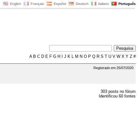
English
Français
Español
Deutsch
Italiano
Português
A
B
C
D
E
F
G
H
I
J
K
L
M
N
O
P
Q
R
S
T
U
V
W
X
Y
Z
#
Registrado em 25/07/2020
303 posts no fórum
Identificou 60 fontes