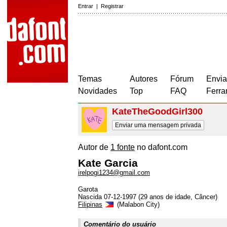
Entrar
|
Registrar
Temas
Autores
Fórum
Envia
Novidades
Top
FAQ
Ferra
KateTheGoodGirl300
Enviar uma mensagem privada
Autor de
1 fonte
no dafont.com
Kate Garcia
irelpogi1234@gmail.com
Garota
Nascida 07-12-1997 (29 anos de idade, Câncer)
Filipinas
(Malabon City)
Comentário do usuário