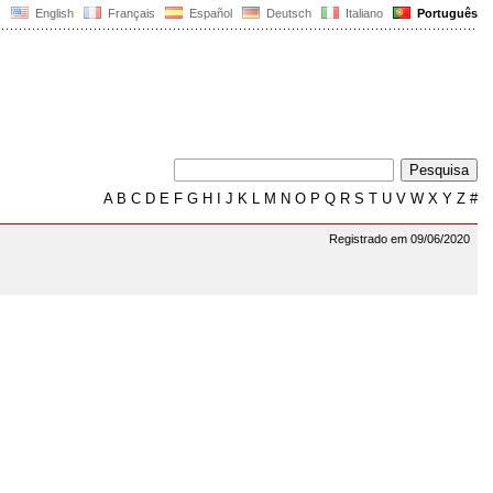
English
Français
Español
Deutsch
Italiano
Português
A
B
C
D
E
F
G
H
I
J
K
L
M
N
O
P
Q
R
S
T
U
V
W
X
Y
Z
#
Registrado em 09/06/2020