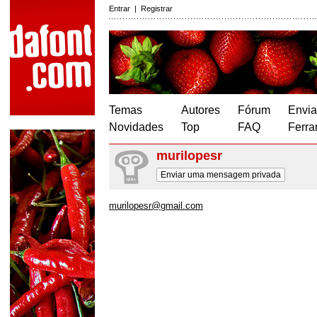
Entrar
|
Registrar
Temas
Autores
Fórum
Envia
Novidades
Top
FAQ
Ferra
murilopesr
Enviar uma mensagem privada
murilopesr@gmail.com