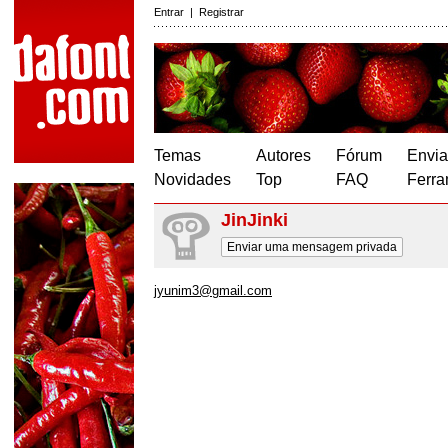
Entrar
|
Registrar
Temas
Autores
Fórum
Envia
Novidades
Top
FAQ
Ferra
JinJinki
Enviar uma mensagem privada
jyunim3@gmail.com