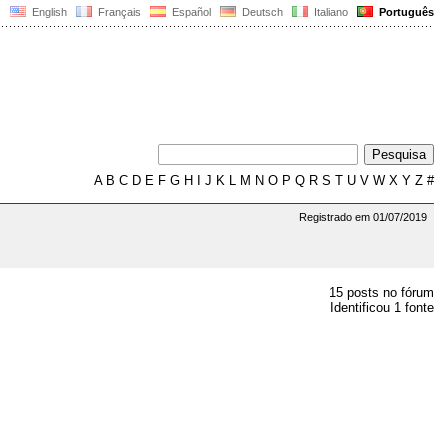
English
Français
Español
Deutsch
Italiano
Português
A
B
C
D
E
F
G
H
I
J
K
L
M
N
O
P
Q
R
S
T
U
V
W
X
Y
Z
#
Registrado em 01/07/2019
15 posts no fórum
Identificou 1 fonte