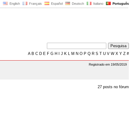
English
Français
Español
Deutsch
Italiano
Português
A
B
C
D
E
F
G
H
I
J
K
L
M
N
O
P
Q
R
S
T
U
V
W
X
Y
Z
#
Registrado em 19/05/2019
27 posts no fórum