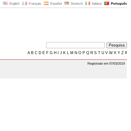
English
Français
Español
Deutsch
Italiano
Português
A
B
C
D
E
F
G
H
I
J
K
L
M
N
O
P
Q
R
S
T
U
V
W
X
Y
Z
#
Registrado em 07/03/2019